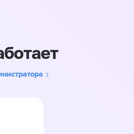
аботает
министратора