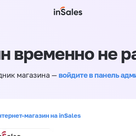
н временно не р
войдите в панель ад
дник магазина —
нтернет-магазин на inSales