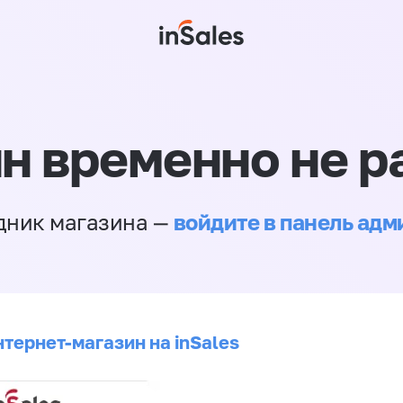
н временно не р
войдите в панель ад
дник магазина —
нтернет-магазин на inSales