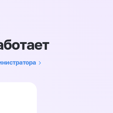
аботает
министратора