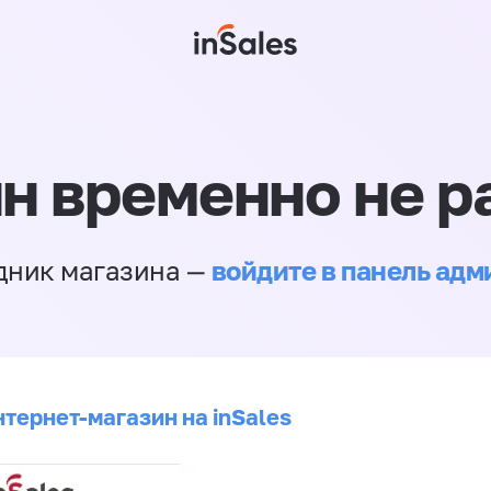
н временно не р
войдите в панель ад
дник магазина —
нтернет-магазин на inSales