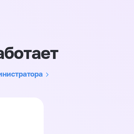
аботает
министратора