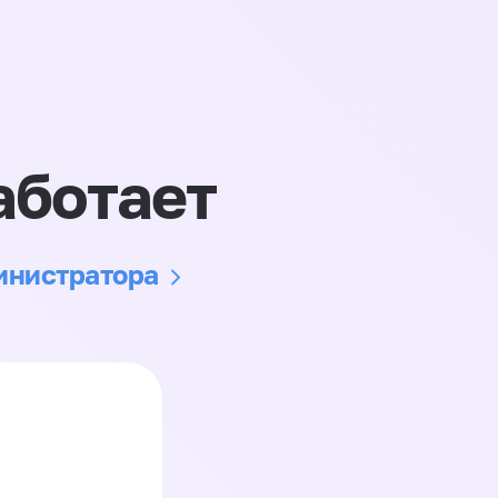
аботает
министратора