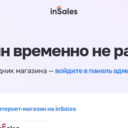
н временно не р
войдите в панель ад
дник магазина —
нтернет-магазин на inSales