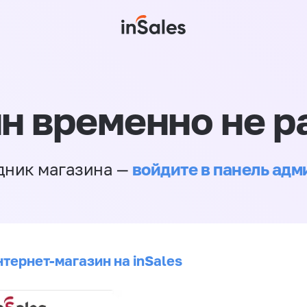
н временно не р
войдите в панель ад
дник магазина —
нтернет-магазин на inSales