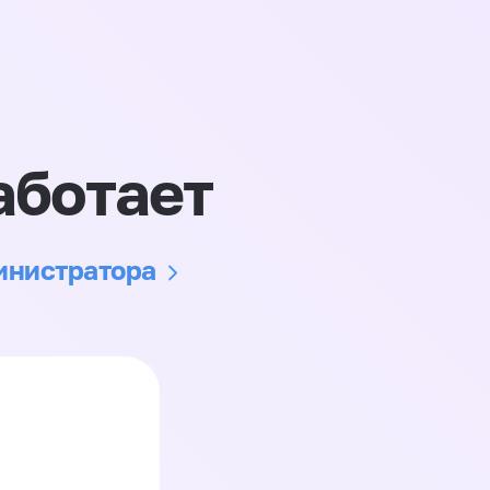
аботает
министратора