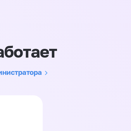
аботает
министратора