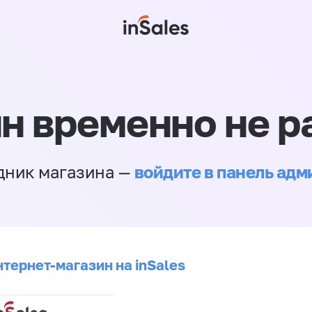
н временно не р
войдите в панель ад
дник магазина —
нтернет-магазин на inSales